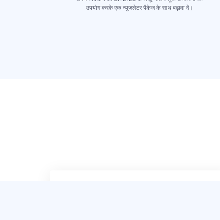
उपयोग करके एक न्यूजलेटर पैकेज के साथ बढ़ावा दें।
SITE123 निस्संदेह सबसे आसान और सबसे
उपयोगकर्ता‑अनुकूल वेबसाइट डिज़ाइनर है, जो मैंने अब