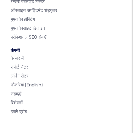
रेस्तरां वेबसाइट बिल्डर
ऑनलाइन अपॉइंटमेंट शेड्यूलर
मुफ्त वेब होस्टिंग
मुफ्त वेबसाइट डिजाइन
प्रोफेशनल SEO सेवाएँ
कंपनी
के बारे में
सपोर्ट सेंटर
लर्निंग सेंटर
नौकरियां
(English)
सहबद्धों
विशेषज्ञों
हमारे ब्रांड