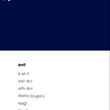
कंपनी
के बारे में
सपोर्ट सेंटर
लर्निंग सेंटर
नौकरियां
(English)
सहबद्धों