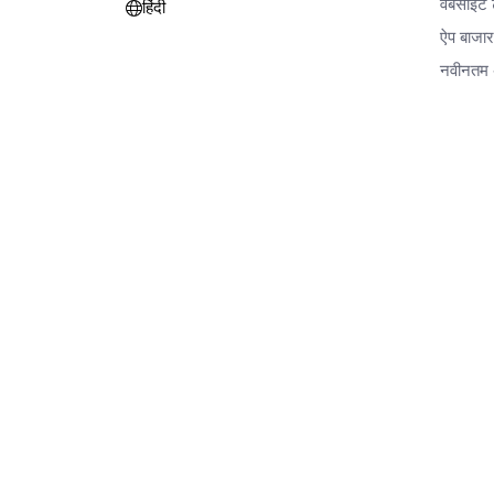
वेबसाइट ट
हिंदी
ऐप बाजा
नवीनतम 