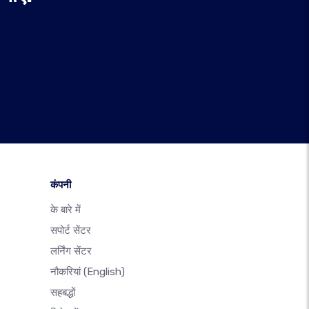
कंपनी
के बारे में
सपोर्ट सेंटर
लर्निंग सेंटर
नौकरियां
(English)
सहबद्धों