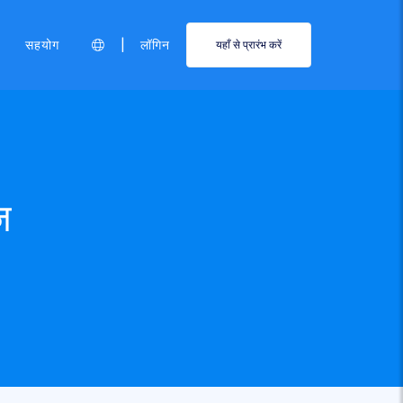
|
सहयोग
लॉगिन
यहाँ से प्रारंभ करें
़