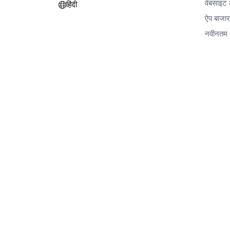
वेबसाइट ट
हिंदी
ऐप बाजा
नवीनतम 