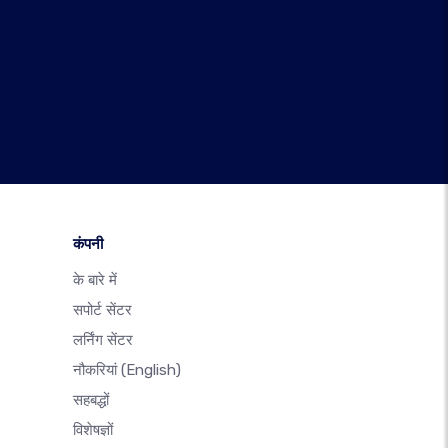
कंपनी
के बारे में
सपोर्ट सेंटर
लर्निंग सेंटर
नौकरियां
(English)
सहबद्धों
विशेषज्ञों