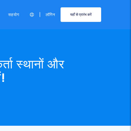
|
सहयोग
लॉगिन
यहाँ से प्रारंभ करें
्ता स्थानों और
ं!