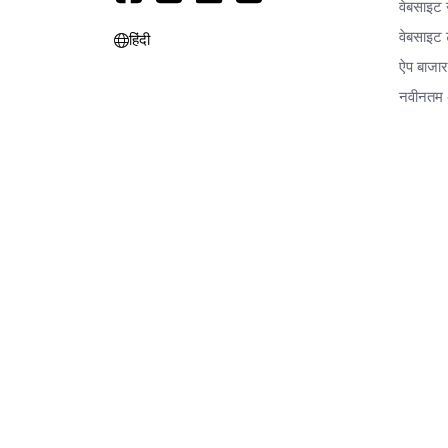
वेबसाइट
वेबसाइट ट
हिंदी
ऐप बाजा
नवीनतम 