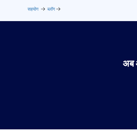
सहयोग
ब्लॉग
अब 