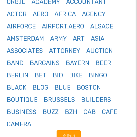
ORG.IL
ACADEMY
ACCOUNTANT
ACTOR
AERO
AFRICA
AGENCY
AIRFORCE
AIRPORT.AERO
ALSACE
AMSTERDAM
ARMY
ART
ASIA
ASSOCIATES
ATTORNEY
AUCTION
BAND
BARGAINS
BAYERN
BEER
BERLIN
BET
BID
BIKE
BINGO
BLACK
BLOG
BLUE
BOSTON
BOUTIQUE
BRUSSELS
BUILDERS
BUSINESS
BUZZ
BZH
CAB
CAFE
CAMERA
और दिखाओ