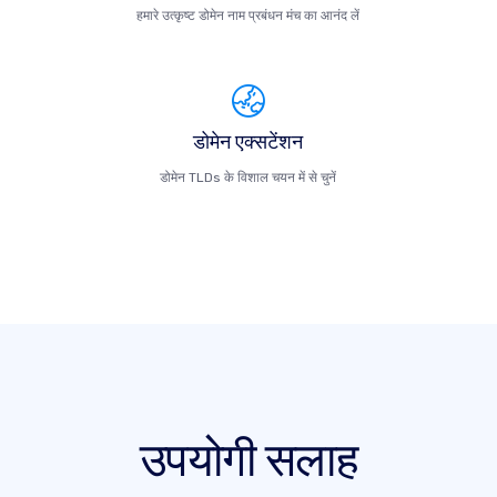
हमारे उत्कृष्ट डोमेन नाम प्रबंधन मंच का आनंद लें
डोमेन एक्सटेंशन
डोमेन TLDs के विशाल चयन में से चुनें
उपयोगी सलाह