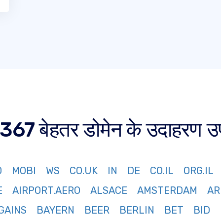
67 बेहतर डोमेन के उदाहरण उपल
O
MOBI
WS
CO.UK
IN
DE
CO.IL
ORG.IL
E
AIRPORT.AERO
ALSACE
AMSTERDAM
AR
GAINS
BAYERN
BEER
BERLIN
BET
BID