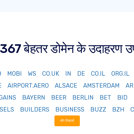
67 बेहतर डोमेन के उदाहरण उपल
O
MOBI
WS
CO.UK
IN
DE
CO.IL
ORG.IL
E
AIRPORT.AERO
ALSACE
AMSTERDAM
AR
GAINS
BAYERN
BEER
BERLIN
BET
BID
SELS
BUILDERS
BUSINESS
BUZZ
BZH
और दिखाओ