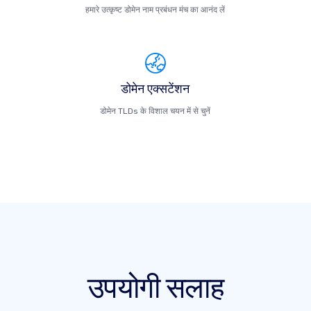
हमारे उत्कृष्ट डोमेन नाम प्रबंधन मंच का आनंद लें
डोमेन एक्सटेंशन
डोमेन TLDs के विशाल चयन में से चुनें
उपयोगी सलाह