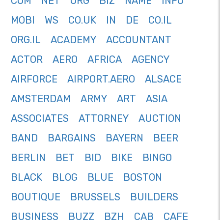
COM
NET
ORG
BIZ
NAME
INFO
MOBI
WS
CO.UK
IN
DE
CO.IL
ORG.IL
ACADEMY
ACCOUNTANT
ACTOR
AERO
AFRICA
AGENCY
AIRFORCE
AIRPORT.AERO
ALSACE
AMSTERDAM
ARMY
ART
ASIA
ASSOCIATES
ATTORNEY
AUCTION
BAND
BARGAINS
BAYERN
BEER
BERLIN
BET
BID
BIKE
BINGO
BLACK
BLOG
BLUE
BOSTON
BOUTIQUE
BRUSSELS
BUILDERS
BUSINESS
BUZZ
BZH
CAB
CAFE