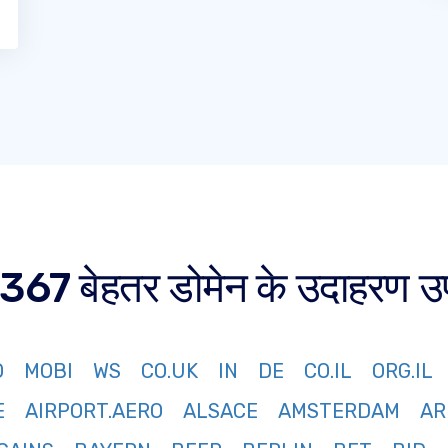
67 बेहतर डोमेन के उदाहरण उपल
O
MOBI
WS
CO.UK
IN
DE
CO.IL
ORG.IL
E
AIRPORT.AERO
ALSACE
AMSTERDAM
AR