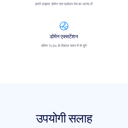
हमारे उत्कृष्ट डोमेन नाम प्रबंधन मंच का आनंद लें
डोमेन एक्सटेंशन
डोमेन TLDs के विशाल चयन में से चुनें
उपयोगी सलाह