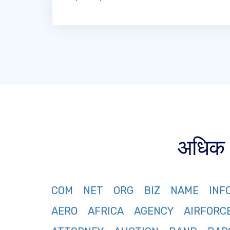
अधिक 3
COM
NET
ORG
BIZ
NAME
INF
AERO
AFRICA
AGENCY
AIRFORC