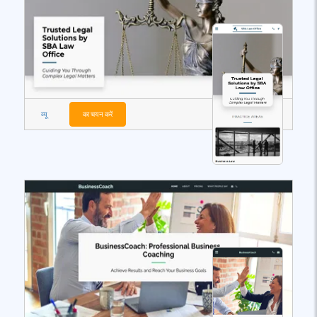
व्यू
का चयन करें