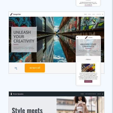
व्यू
का चयन करें