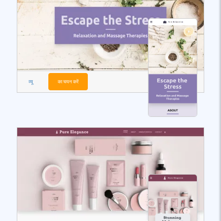
व्यू
का चयन करें