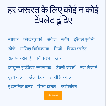
हर जरूरत के लिए कोई न कोई
टेंपलेट ढूंढिए
व्यापार
फोटोग्राफी
संगीत
ब्लॉग
ट्रैवल एजेंसी
डीजे
मालिश चिकित्सक
निजी
रियल एस्टेट
सहायक सेवाएँ
नवीकरण
खाना
कंप्यूटर हार्डवेयर रखरखाव
टैक्सी सेवाएँ
स्पा रिसोर्ट
दृश्य कला
खेल केंद्र
शारीरिक कला
एथलेटिक क्लब
शिक्षा केन्द्र
फ्रीलांसर
और दिखाओ