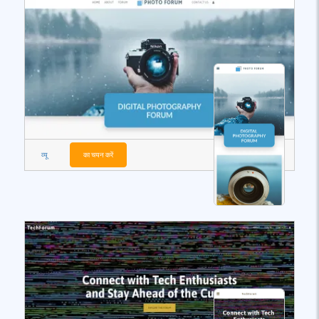
व्यू
का चयन करें