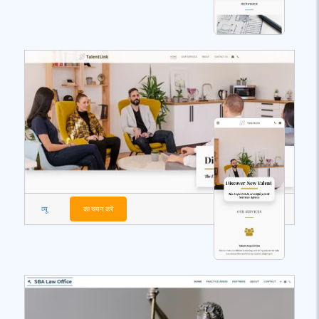
व्यू
का चयन करें