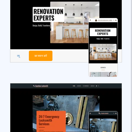
व्यू
का चयन करें