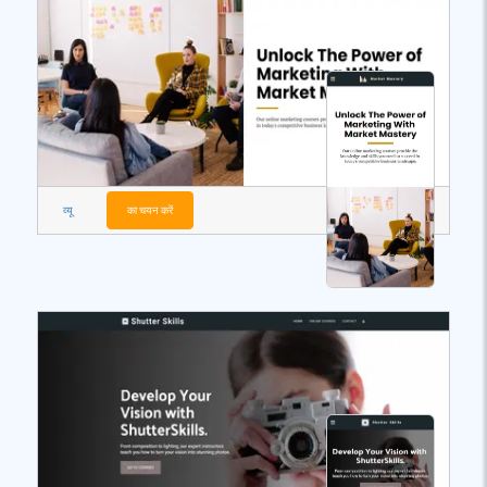
व्यू
का चयन करें