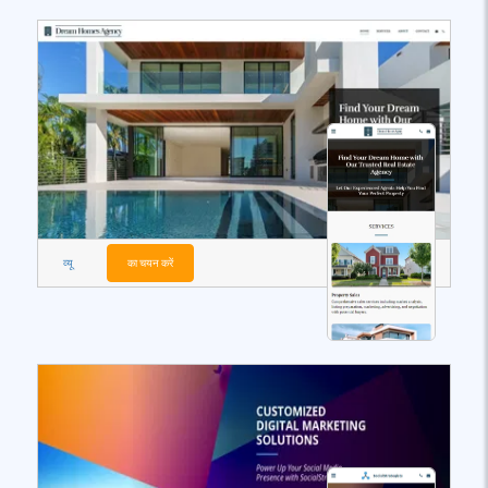
व्यू
का चयन करें