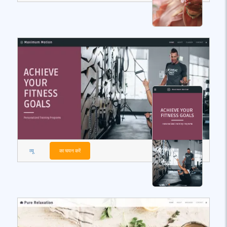
व्यू
का चयन करें