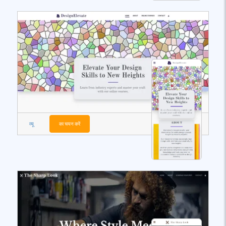
व्यू
का चयन करें