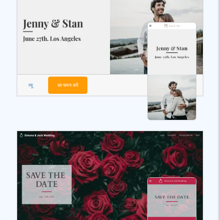
व्यू
का चयन करें