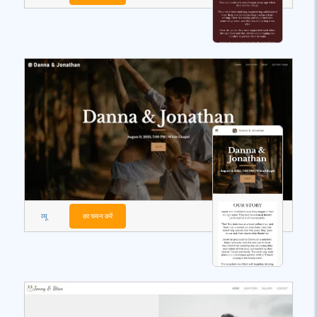
व्यू
का चयन करें