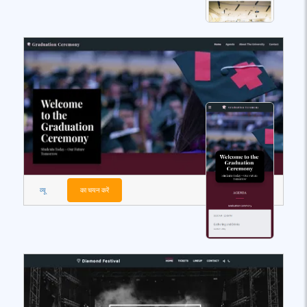
व्यू
का चयन करें