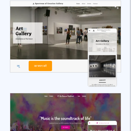
व्यू
का चयन करें