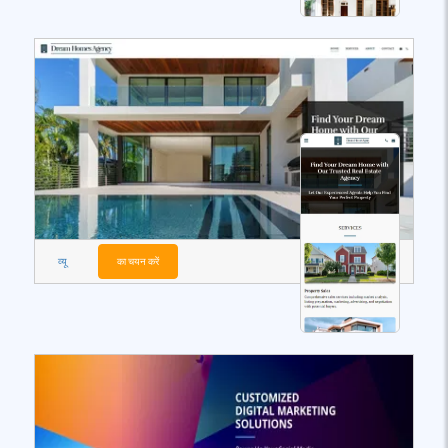
व्यू
का चयन करें