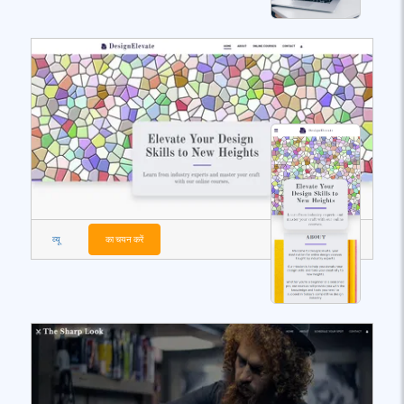
व्यू
का चयन करें