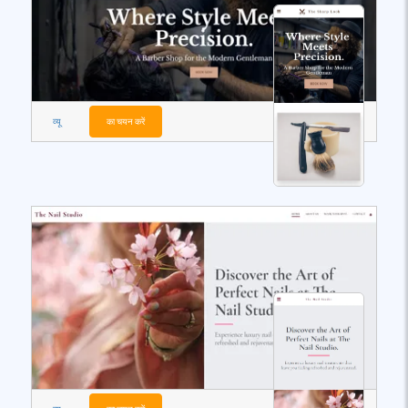
व्यू
का चयन करें