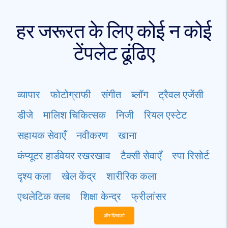
हर जरूरत के लिए कोई न कोई
टेंपलेट ढूंढिए
व्यापार
फोटोग्राफी
संगीत
ब्लॉग
ट्रैवल एजेंसी
डीजे
मालिश चिकित्सक
निजी
रियल एस्टेट
सहायक सेवाएँ
नवीकरण
खाना
कंप्यूटर हार्डवेयर रखरखाव
टैक्सी सेवाएँ
स्पा रिसोर्ट
दृश्य कला
खेल केंद्र
शारीरिक कला
एथलेटिक क्लब
शिक्षा केन्द्र
फ्रीलांसर
और दिखाओ