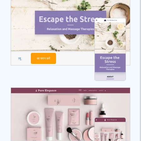
व्यू
का चयन करें