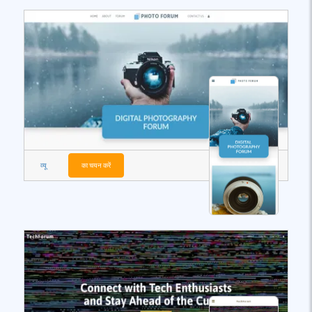
व्यू
का चयन करें