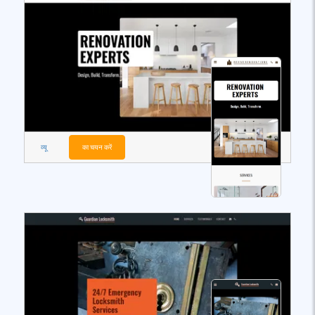
व्यू
का चयन करें