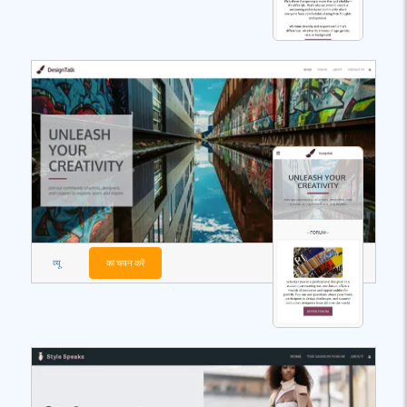
व्यू
का चयन करें