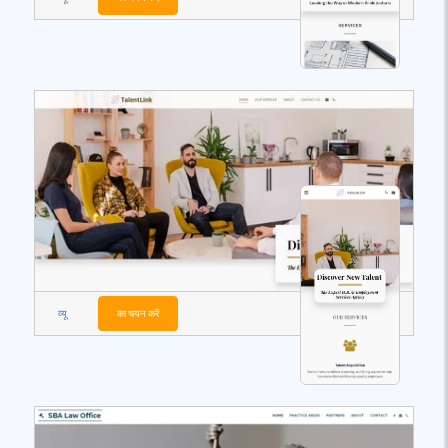
व्यू
का चयन करें