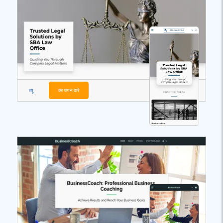
व्यू
का चयन करें