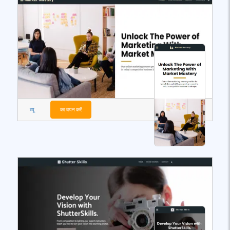
व्यू
का चयन करें