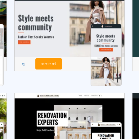
व्यू
का चयन करें