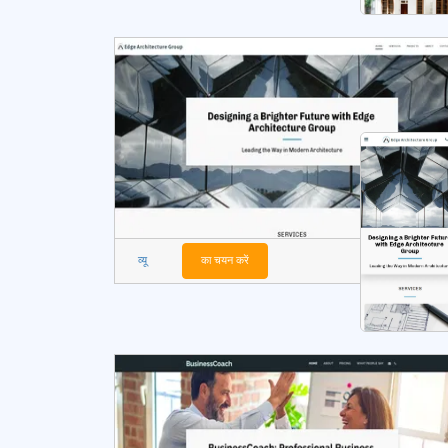
व्यू
का चयन करें