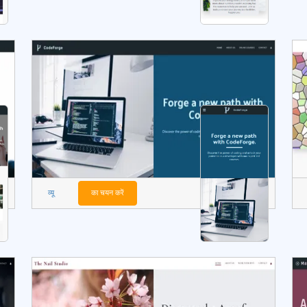
व्यू
का चयन करें