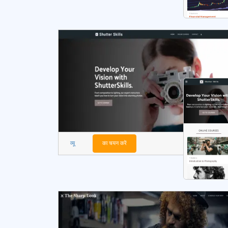
व्यू
का चयन करें