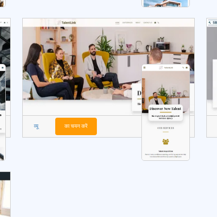
व्यू
का चयन करें