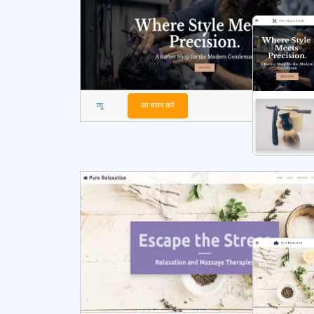
व्यू
का चयन करें