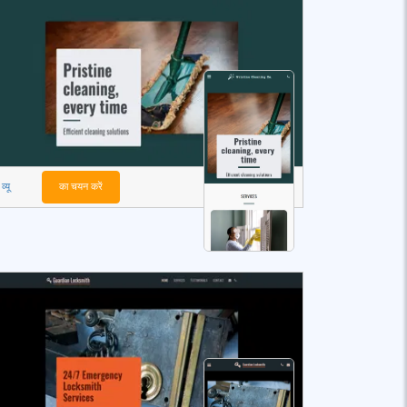
व्यू
का चयन करें