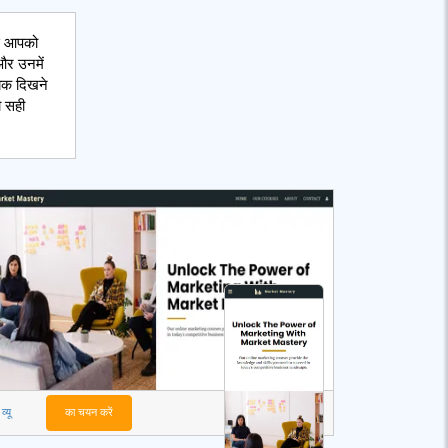
्स आपको
और उनमें
यिक दिखने
ो सही
व्यू
का चयन करें