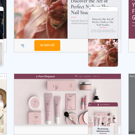
व्यू
का चयन करें