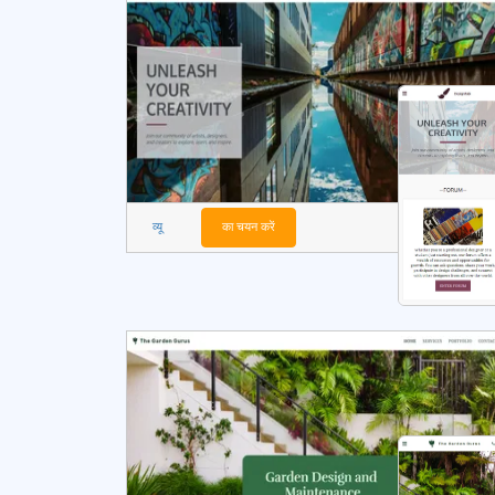
व्यू
का चयन करें