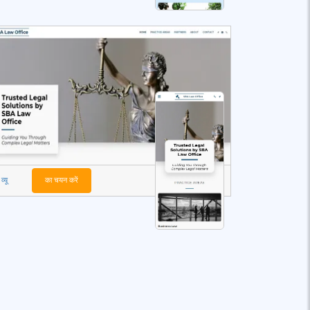
व्यू
का चयन करें