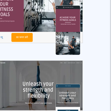
व्यू
का चयन करें