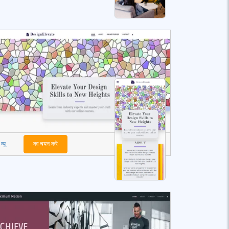
व्यू
का चयन करें