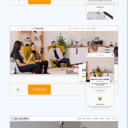
व्यू
का चयन करें