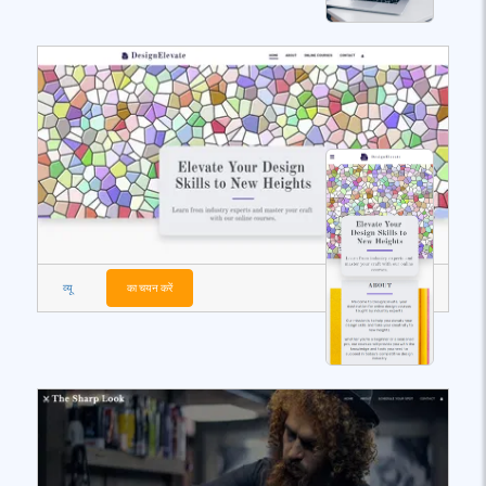
व्यू
का चयन करें