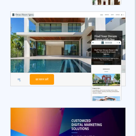
व्यू
का चयन करें