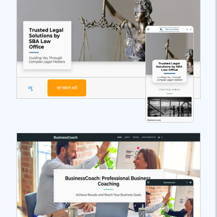
व्यू
का चयन करें