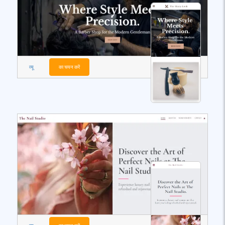
व्यू
का चयन करें