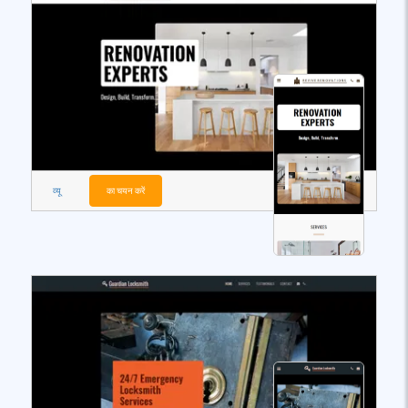
व्यू
का चयन करें