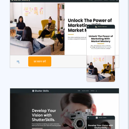
व्यू
का चयन करें