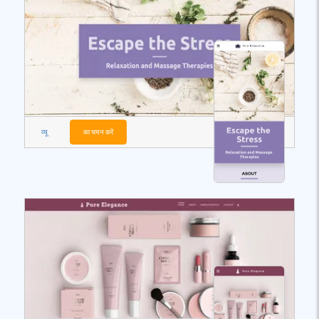
व्यू
का चयन करें