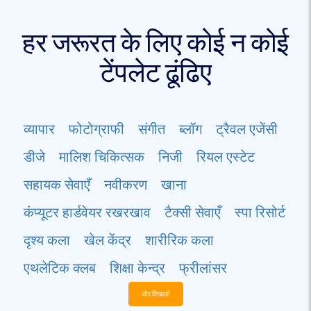
हर जरूरत के लिए कोई न कोई
टेंपलेट ढूंढिए
व्यापार
फोटोग्राफी
संगीत
ब्लॉग
ट्रैवल एजेंसी
डीजे
मालिश चिकित्सक
निजी
रियल एस्टेट
सहायक सेवाएँ
नवीकरण
खाना
कंप्यूटर हार्डवेयर रखरखाव
टैक्सी सेवाएँ
स्पा रिसोर्ट
दृश्य कला
खेल केंद्र
शारीरिक कला
एथलेटिक क्लब
शिक्षा केन्द्र
फ्रीलांसर
और दिखाओ