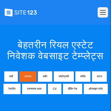
बेहतरीन रियल एस्टेट
निवेशक वेबसाइट टेम्प्लेट्स
सभी
व्यवसाय
ब्लॉग
फोटोग्राफी
संगीत
घटना
रेस्टोरेंट
रचनात्मक कला
CV
लैंडिंग पेज
ऑनलाइन स्टोर