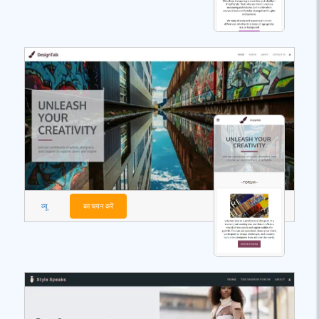
व्यू
का चयन करें