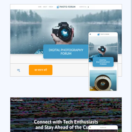
व्यू
का चयन करें