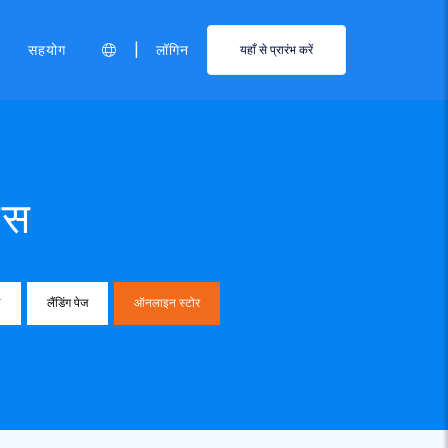
|
सहयोग
लॉगिन
यहाँ से प्रारंभ करें
्स
V
लैंडिंग पेज
ऑनलाइन स्टोर