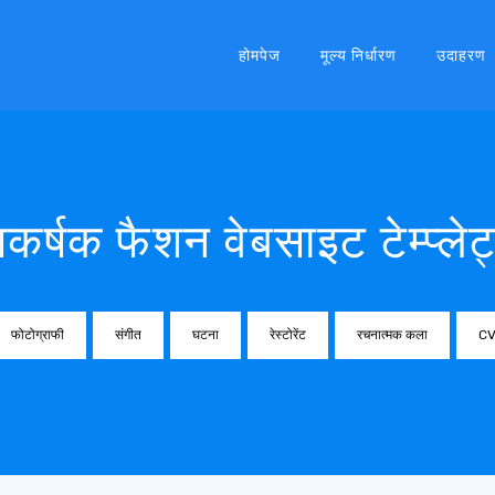
होमपेज
मूल्य निर्धारण
उदाहरण
कर्षक फैशन वेबसाइट टेम्प्लेट
फोटोग्राफी
संगीत
घटना
रेस्टोरेंट
रचनात्मक कला
C