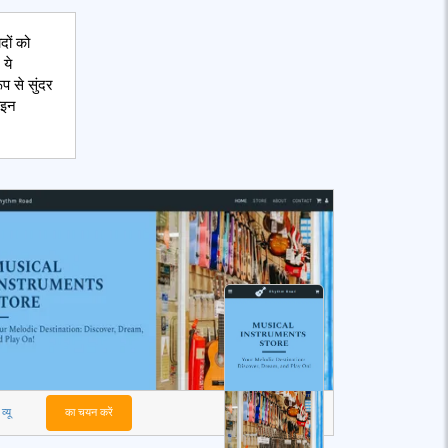
दों को
 ये
प से सुंदर
ाइन
व्यू
का चयन करें