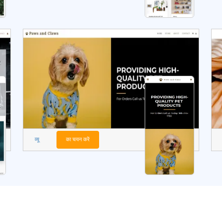
व्यू
का चयन करें