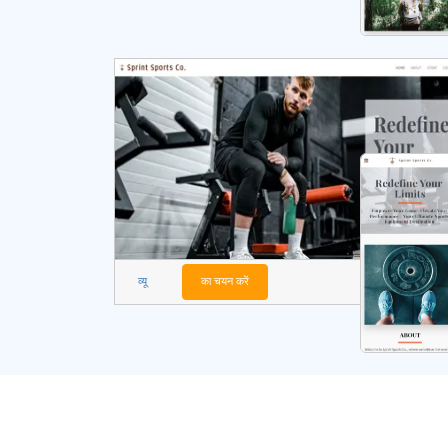
व्यू
का चयन करें