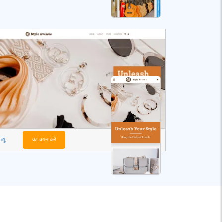
व्यू
का चयन करें