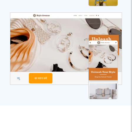
व्यू
का चयन करें