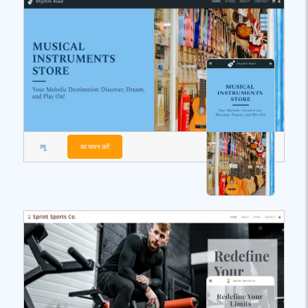
व्यू
का चयन करें