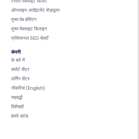
रेस्तरां वेबसाइट बिल्डर
ऑनलाइन अपॉइंटमेंट शेड्यूलर
मुफ्त वेब होस्टिंग
मुफ्त वेबसाइट डिजाइन
प्रोफेशनल SEO सेवाएँ
कंपनी
के बारे में
सपोर्ट सेंटर
लर्निंग सेंटर
नौकरियां
(English)
सहबद्धों
विशेषज्ञों
हमारे ब्रांड