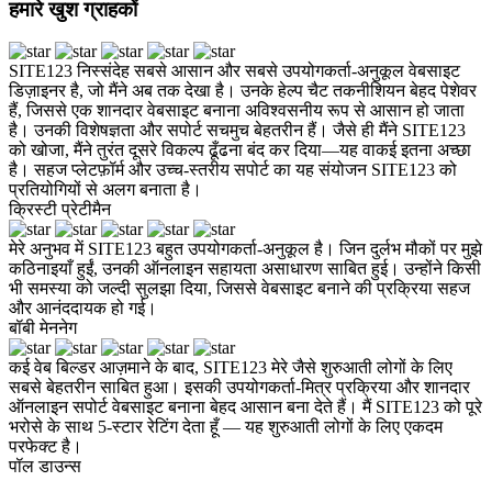
हमारे खुश ग्राहकों
SITE123 निस्संदेह सबसे आसान और सबसे उपयोगकर्ता‑अनुकूल वेबसाइट
डिज़ाइनर है, जो मैंने अब तक देखा है। उनके हेल्प चैट तकनीशियन बेहद पेशेवर
हैं, जिससे एक शानदार वेबसाइट बनाना अविश्वसनीय रूप से आसान हो जाता
है। उनकी विशेषज्ञता और सपोर्ट सचमुच बेहतरीन हैं। जैसे ही मैंने SITE123
को खोजा, मैंने तुरंत दूसरे विकल्प ढूँढना बंद कर दिया—यह वाकई इतना अच्छा
है। सहज प्लेटफ़ॉर्म और उच्च‑स्तरीय सपोर्ट का यह संयोजन SITE123 को
प्रतियोगियों से अलग बनाता है।
क्रिस्टी प्रेटीमैन
मेरे अनुभव में SITE123 बहुत उपयोगकर्ता‑अनुकूल है। जिन दुर्लभ मौकों पर मुझे
कठिनाइयाँ हुईं, उनकी ऑनलाइन सहायता असाधारण साबित हुई। उन्होंने किसी
भी समस्या को जल्दी सुलझा दिया, जिससे वेबसाइट बनाने की प्रक्रिया सहज
और आनंददायक हो गई।
बॉबी मेननेग
कई वेब बिल्डर आज़माने के बाद, SITE123 मेरे जैसे शुरुआती लोगों के लिए
सबसे बेहतरीन साबित हुआ। इसकी उपयोगकर्ता-मित्र प्रक्रिया और शानदार
ऑनलाइन सपोर्ट वेबसाइट बनाना बेहद आसान बना देते हैं। मैं SITE123 को पूरे
भरोसे के साथ 5-स्टार रेटिंग देता हूँ — यह शुरुआती लोगों के लिए एकदम
परफेक्ट है।
पॉल डाउन्स