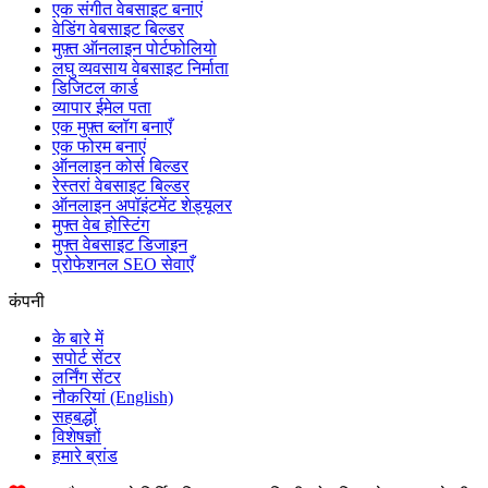
एक संगीत वेबसाइट बनाएं
वेडिंग वेबसाइट बिल्डर
मुफ़्त ऑनलाइन पोर्टफोलियो
लघु व्यवसाय वेबसाइट निर्माता
डिजिटल कार्ड
व्यापार ईमेल पता
एक मुफ़्त ब्लॉग बनाएँ
एक फोरम बनाएं
ऑनलाइन कोर्स बिल्डर
रेस्तरां वेबसाइट बिल्डर
ऑनलाइन अपॉइंटमेंट शेड्यूलर
मुफ्त वेब होस्टिंग
मुफ्त वेबसाइट डिजाइन
प्रोफेशनल SEO सेवाएँ
कंपनी
के बारे में
सपोर्ट सेंटर
लर्निंग सेंटर
नौकरियां
(English)
सहबद्धों
विशेषज्ञों
हमारे ब्रांड