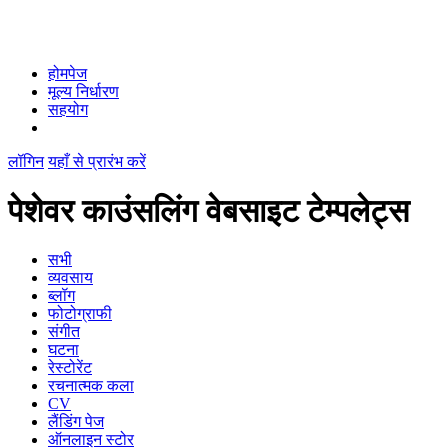
होमपेज
मूल्य निर्धारण
सहयोग
लॉगिन
यहाँ से प्रारंभ करें
पेशेवर काउंसलिंग वेबसाइट टेम्पलेट्स
सभी
व्यवसाय
ब्लॉग
फोटोग्राफी
संगीत
घटना
रेस्टोरेंट
रचनात्मक कला
CV
लैंडिंग पेज
ऑनलाइन स्टोर