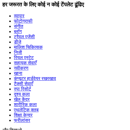
हर जरूरत के लिए कोई न कोई टेंपलेट ढूंढिए
व्यापार
फोटोग्राफी
संगीत
ब्लॉग
ट्रैवल एजेंसी
डीजे
मालिश चिकित्सक
निजी
रियल एस्टेट
सहायक सेवाएँ
नवीकरण
खाना
कंप्यूटर हार्डवेयर रखरखाव
टैक्सी सेवाएँ
स्पा रिसोर्ट
दृश्य कला
खेल केंद्र
शारीरिक कला
एथलेटिक क्लब
शिक्षा केन्द्र
फ्रीलांसर