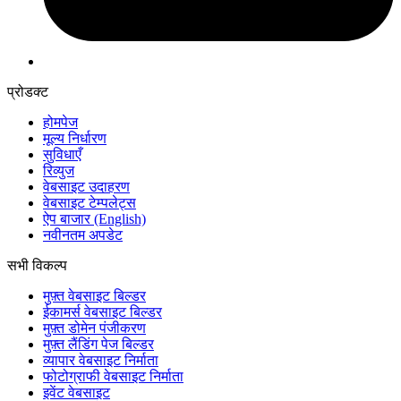
प्रोडक्ट
होमपेज
मूल्य निर्धारण
सुविधाएँ
रिव्युज
वेबसाइट उदाहरण
वेबसाइट टेम्पलेट्स
ऐप बाजार
(English)
नवीनतम अपडेट
सभी विकल्प
मुफ़्त वेबसाइट बिल्डर
ईकामर्स वेबसाइट बिल्डर
मुफ़्त डोमेन पंजीकरण
मुफ़्त लैंडिंग पेज बिल्डर
व्यापार वेबसाइट निर्माता
फोटोग्राफी वेबसाइट निर्माता
इवेंट वेबसाइट