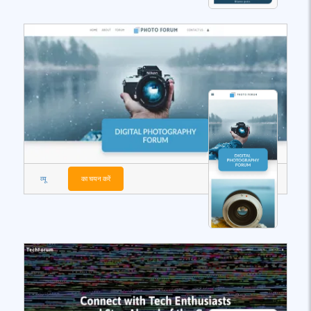
व्यू
का चयन करें