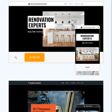
व्यू
का चयन करें