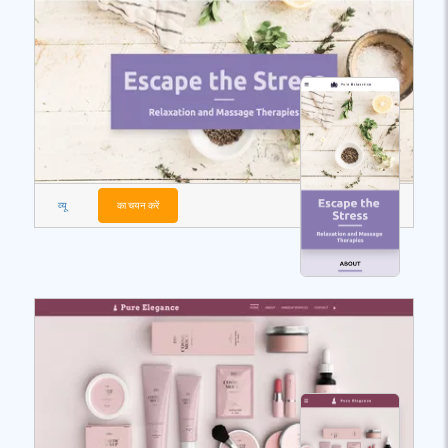
व्यू
का चयन करें