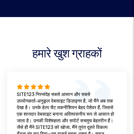
हमारे खुश ग्राहकों
SITE123 निस्संदेह सबसे आसान और सबसे
उपयोगकर्ता‑अनुकूल वेबसाइट डिज़ाइनर है, जो मैंने अब तक
देखा है। उनके हेल्प चैट तकनीशियन बेहद पेशेवर हैं, जिससे
एक शानदार वेबसाइट बनाना अविश्वसनीय रूप से आसान हो
जाता है। उनकी विशेषज्ञता और सपोर्ट सचमुच बेहतरीन हैं।
जैसे ही मैंने SITE123 को खोजा, मैंने तुरंत दूसरे विकल्प
ढूँढना बंद कर दिया—यह वाकई इतना अच्छा है। सहज