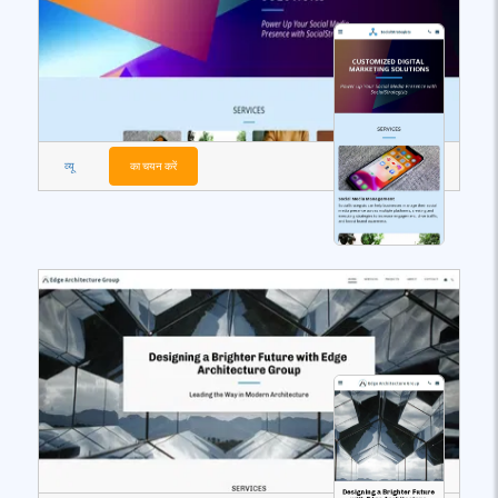
व्यू
का चयन करें