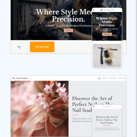
व्यू
का चयन करें