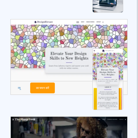
व्यू
का चयन करें