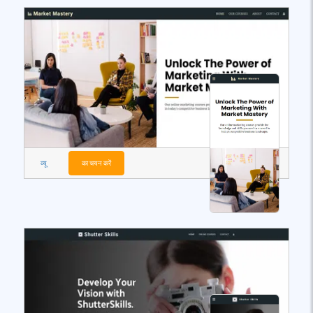
व्यू
का चयन करें