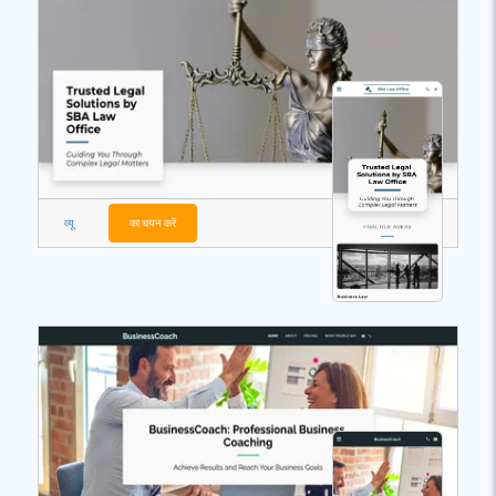
व्यू
का चयन करें