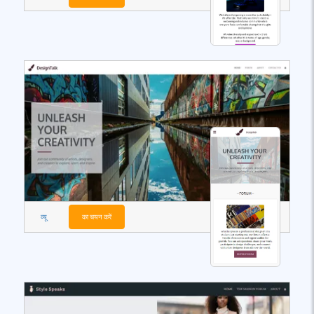
व्यू
का चयन करें