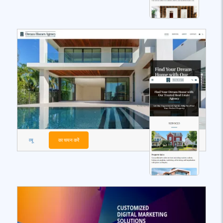
व्यू
का चयन करें