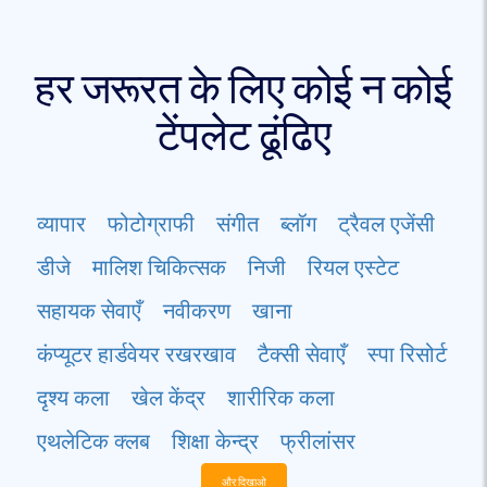
हर जरूरत के लिए कोई न कोई
टेंपलेट ढूंढिए
व्यापार
फोटोग्राफी
संगीत
ब्लॉग
ट्रैवल एजेंसी
डीजे
मालिश चिकित्सक
निजी
रियल एस्टेट
सहायक सेवाएँ
नवीकरण
खाना
कंप्यूटर हार्डवेयर रखरखाव
टैक्सी सेवाएँ
स्पा रिसोर्ट
दृश्य कला
खेल केंद्र
शारीरिक कला
एथलेटिक क्लब
शिक्षा केन्द्र
फ्रीलांसर
और दिखाओ