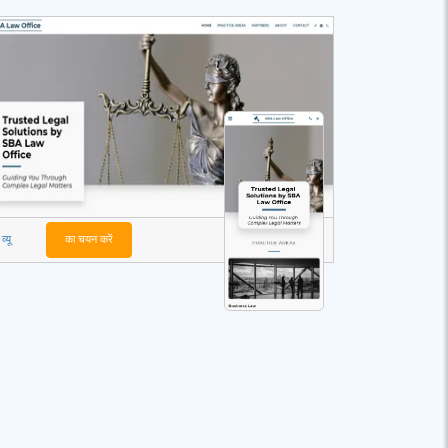
व्यू
का चयन करें