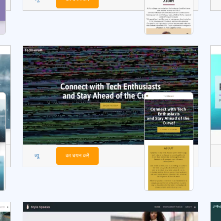
व्यू
का चयन करें