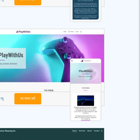
व्यू
का चयन करें