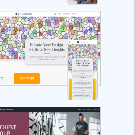
व्यू
का चयन करें