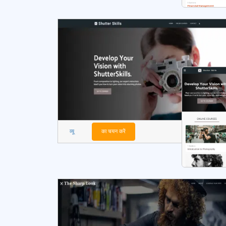
व्यू
का चयन करें