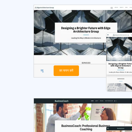
व्यू
का चयन करें