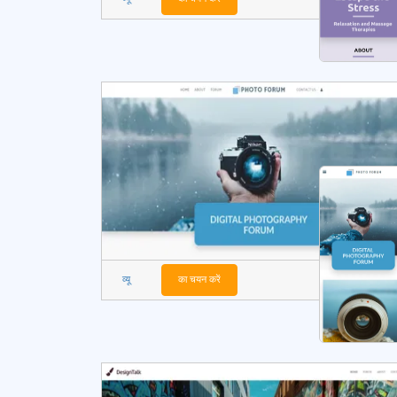
व्यू
का चयन करें