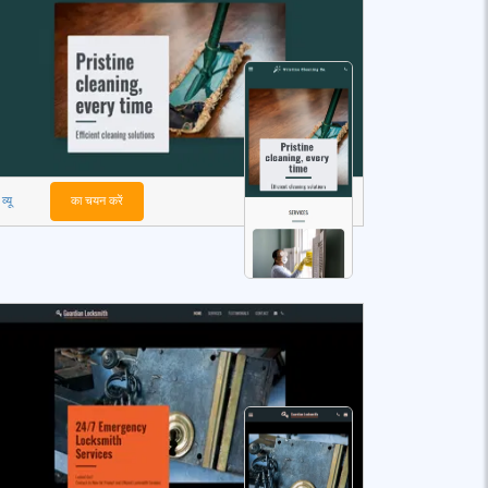
व्यू
का चयन करें