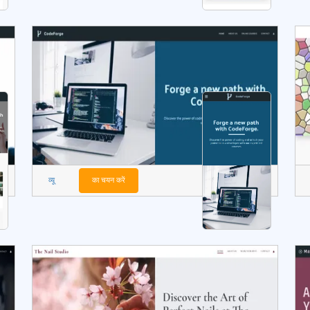
व्यू
का चयन करें