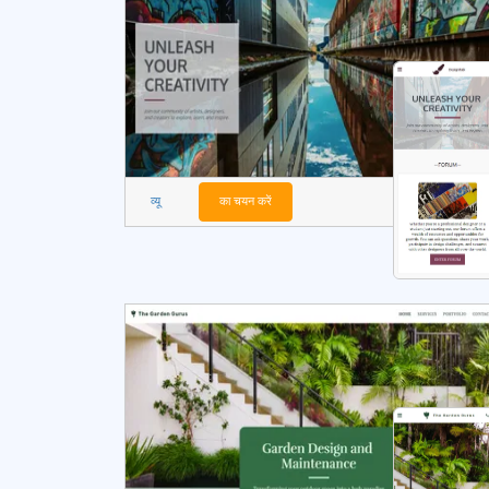
व्यू
का चयन करें