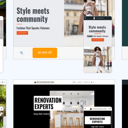
व्यू
का चयन करें