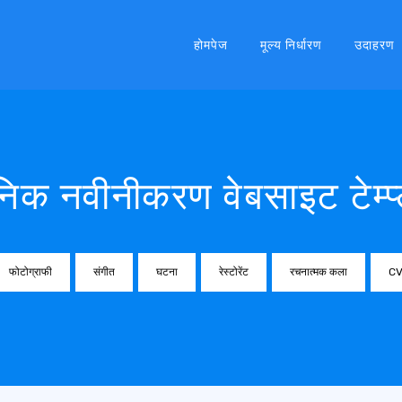
होमपेज
मूल्य निर्धारण
उदाहरण
िक नवीनीकरण वेबसाइट टेम्प्
फोटोग्राफी
संगीत
घटना
रेस्टोरेंट
रचनात्मक कला
C