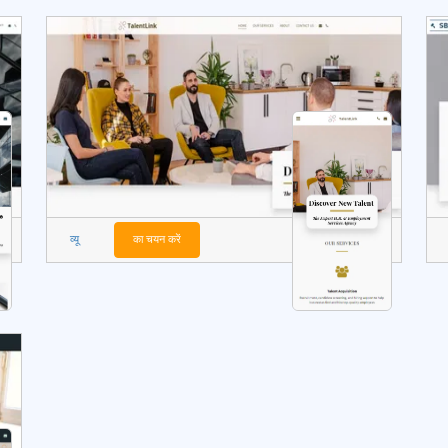
व्यू
का चयन करें