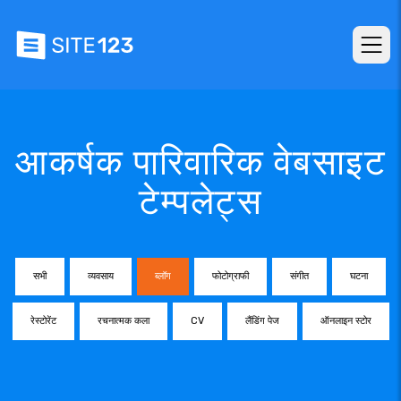
आकर्षक पारिवारिक वेबसाइट
टेम्पलेट्स
सभी
व्यवसाय
ब्लॉग
फोटोग्राफी
संगीत
घटना
रेस्टोरेंट
रचनात्मक कला
CV
लैंडिंग पेज
ऑनलाइन स्टोर