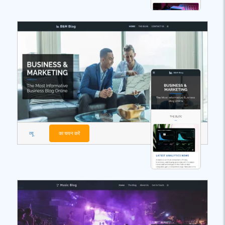
व्यू
का चयन करें