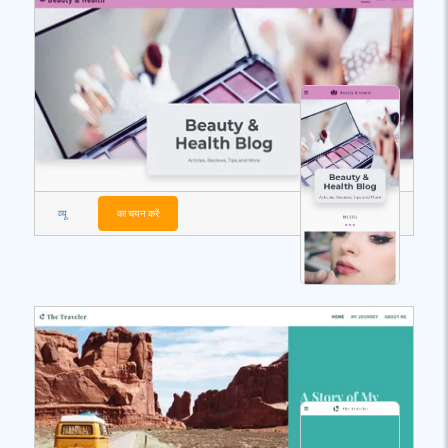
व्यू
का चयन करें