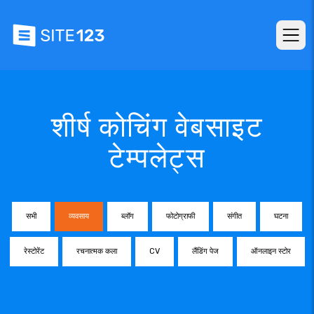
शीर्ष कोचिंग वेबसाइट
टेम्पलेट्स
सभी
व्यवसाय
ब्लॉग
फोटोग्राफी
संगीत
घटना
रेस्टोरेंट
रचनात्मक कला
CV
लैंडिंग पेज
ऑनलाइन स्टोर