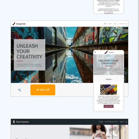
व्यू
का चयन करें