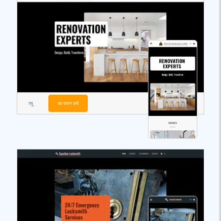
व्यू
का चयन करें