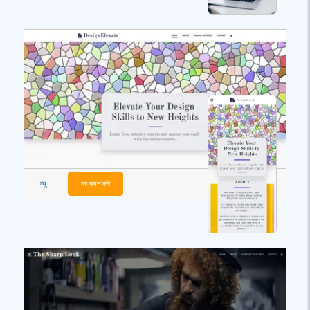
व्यू
का चयन करें