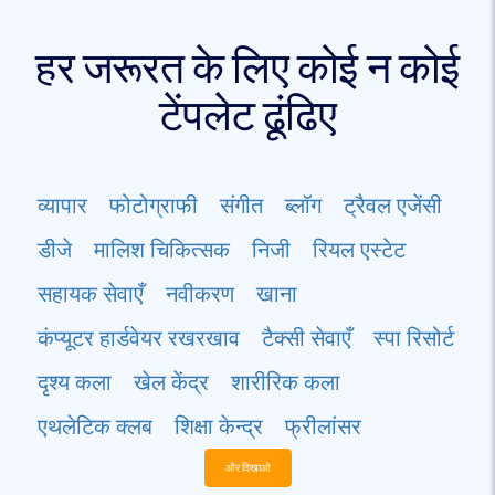
हर जरूरत के लिए कोई न कोई
टेंपलेट ढूंढिए
व्यापार
फोटोग्राफी
संगीत
ब्लॉग
ट्रैवल एजेंसी
डीजे
मालिश चिकित्सक
निजी
रियल एस्टेट
सहायक सेवाएँ
नवीकरण
खाना
कंप्यूटर हार्डवेयर रखरखाव
टैक्सी सेवाएँ
स्पा रिसोर्ट
दृश्य कला
खेल केंद्र
शारीरिक कला
एथलेटिक क्लब
शिक्षा केन्द्र
फ्रीलांसर
और दिखाओ