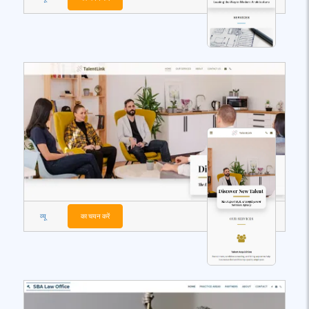
व्यू
का चयन करें