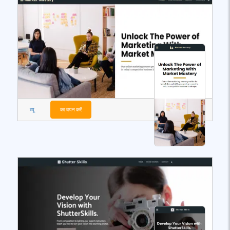
व्यू
का चयन करें