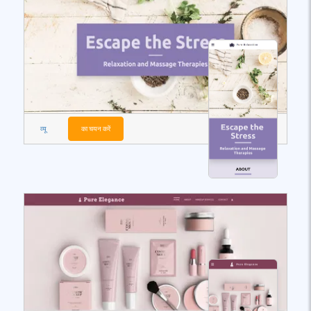
व्यू
का चयन करें