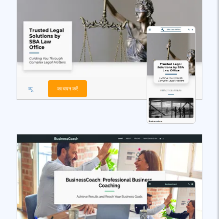
व्यू
का चयन करें