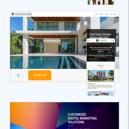
व्यू
का चयन करें