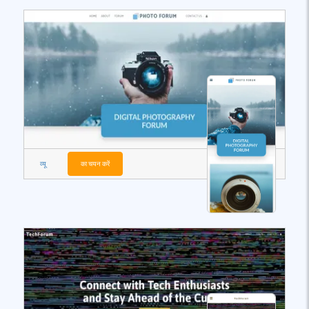
व्यू
का चयन करें