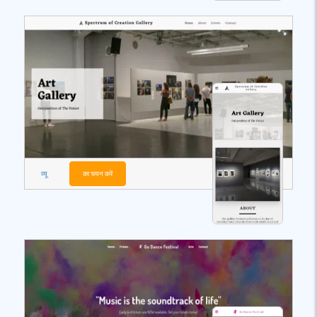
व्यू
का चयन करें