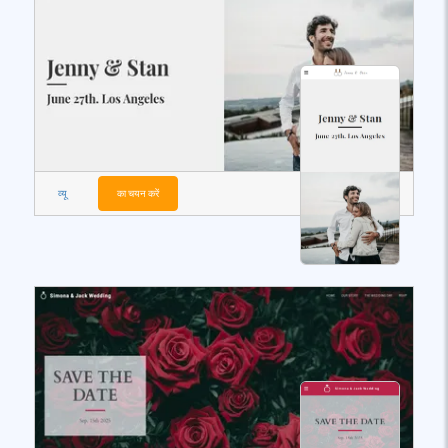
व्यू
का चयन करें