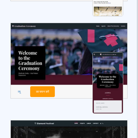
व्यू
का चयन करें