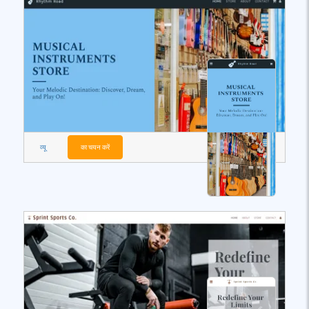
व्यू
का चयन करें