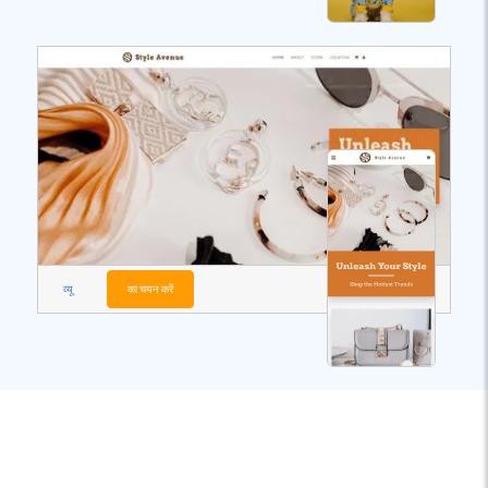
व्यू
का चयन करें