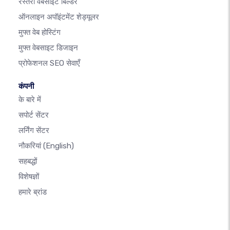
रेस्तरां वेबसाइट बिल्डर
ऑनलाइन अपॉइंटमेंट शेड्यूलर
मुफ्त वेब होस्टिंग
मुफ्त वेबसाइट डिजाइन
प्रोफेशनल SEO सेवाएँ
कंपनी
के बारे में
सपोर्ट सेंटर
लर्निंग सेंटर
नौकरियां
(English)
सहबद्धों
विशेषज्ञों
हमारे ब्रांड