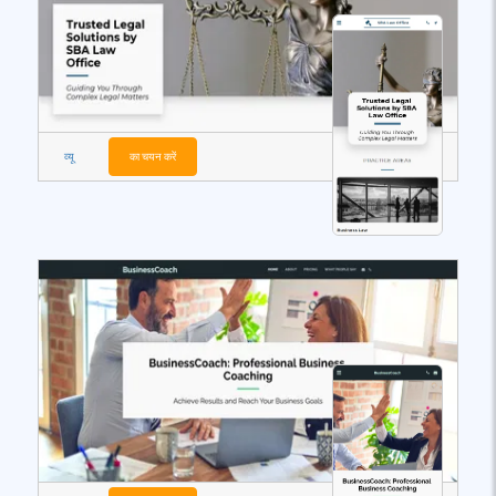
व्यू
का चयन करें