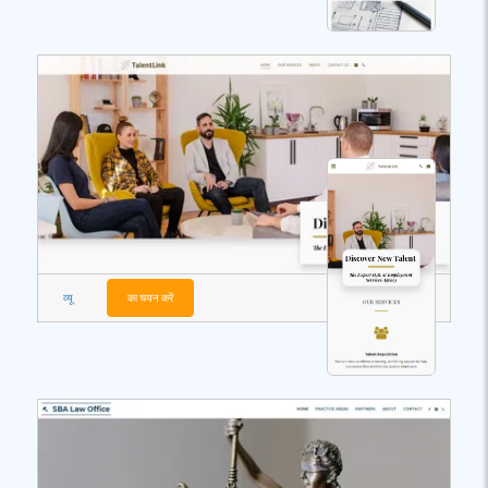
व्यू
का चयन करें