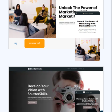
व्यू
का चयन करें