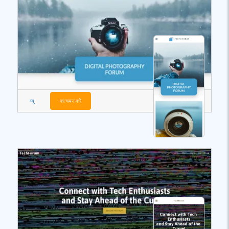
व्यू
का चयन करें