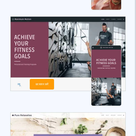
व्यू
का चयन करें