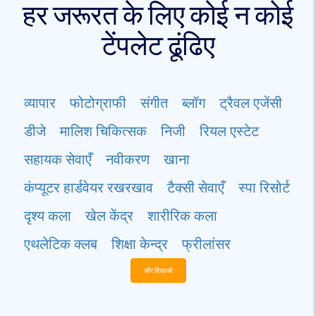
हर जरूरत के लिए कोई न कोई
टेंपलेट ढूंढिए
व्यापार
फोटोग्राफी
संगीत
ब्लॉग
ट्रैवल एजेंसी
डीजे
मालिश चिकित्सक
निजी
रियल एस्टेट
सहायक सेवाएँ
नवीकरण
खाना
कंप्यूटर हार्डवेयर रखरखाव
टैक्सी सेवाएँ
स्पा रिसोर्ट
दृश्य कला
खेल केंद्र
शारीरिक कला
एथलेटिक क्लब
शिक्षा केन्द्र
फ्रीलांसर
और दिखाओ