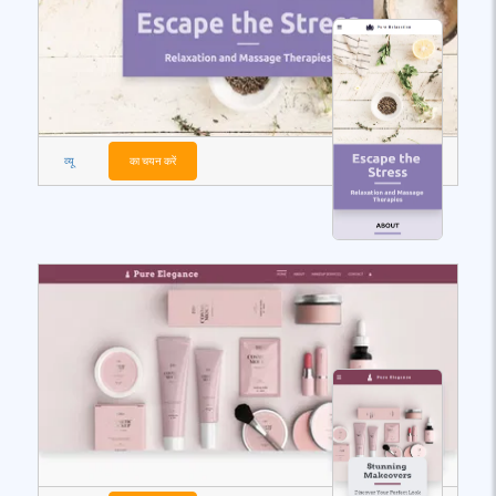
व्यू
का चयन करें