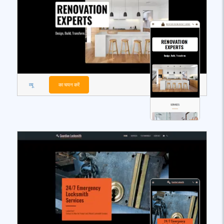
व्यू
का चयन करें