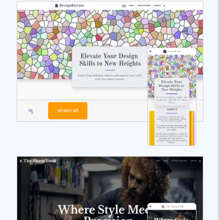
व्यू
का चयन करें