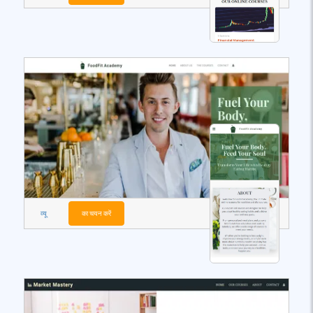
व्यू
का चयन करें