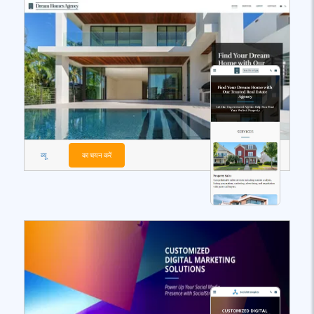
व्यू
का चयन करें