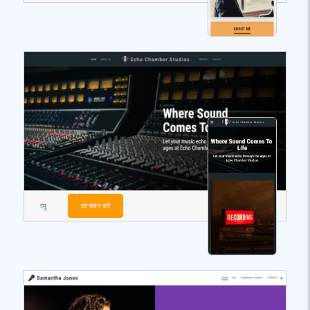
व्यू
का चयन करें