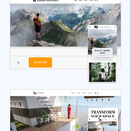
व्यू
का चयन करें