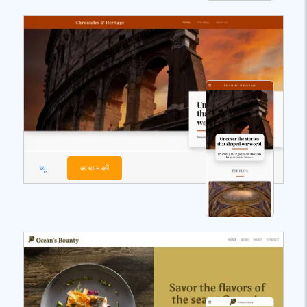
व्यू
का चयन करें