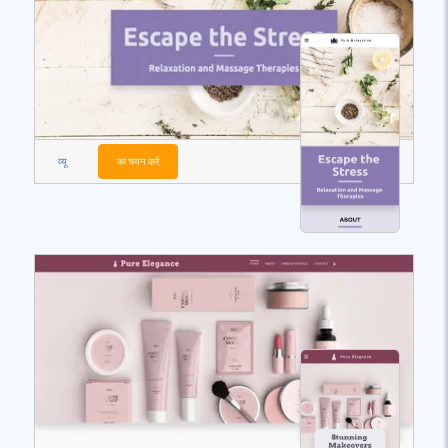
व्यू
का चयन करें