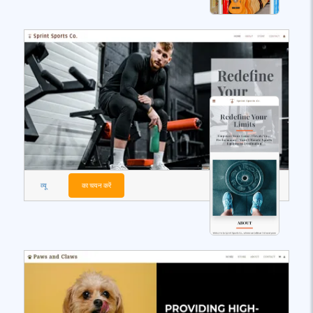
व्यू
का चयन करें