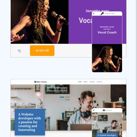
व्यू
का चयन करें