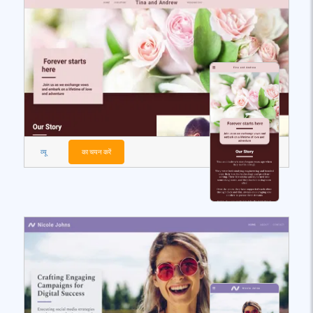
व्यू
का चयन करें