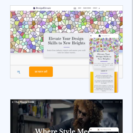
व्यू
का चयन करें