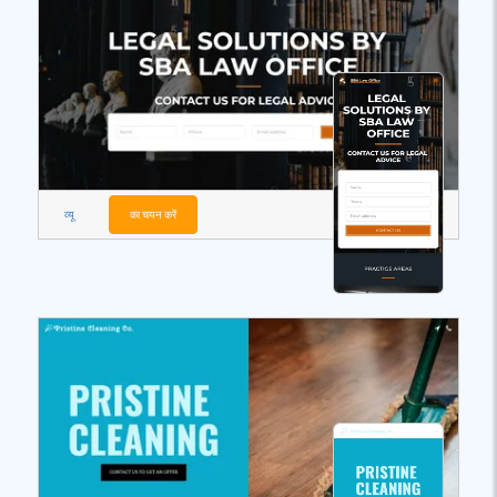
व्यू
का चयन करें