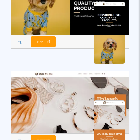
व्यू
का चयन करें