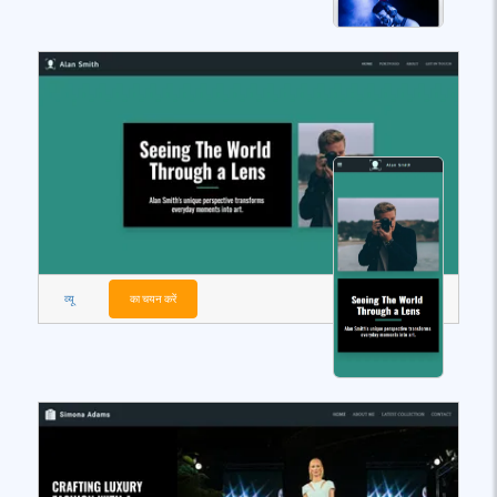
व्यू
का चयन करें