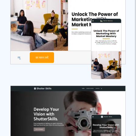
व्यू
का चयन करें