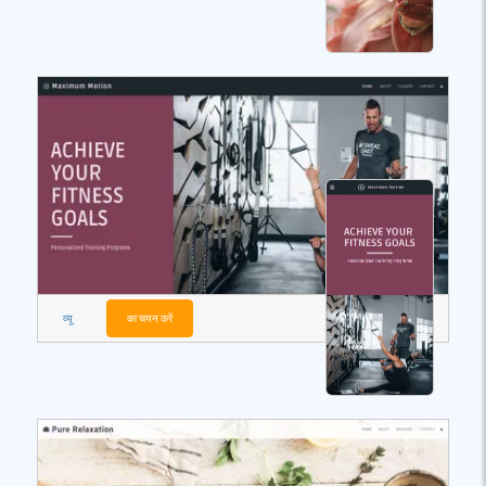
व्यू
का चयन करें