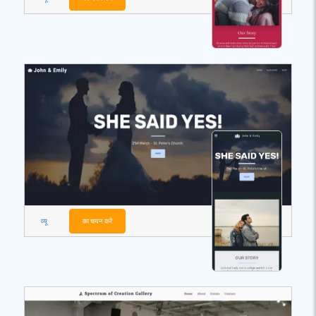
व्यू
का चयन करें