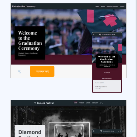
व्यू
का चयन करें