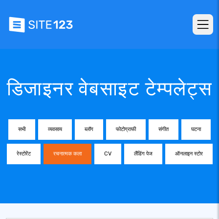
डिजाइनर वेबसाइट टेम्पलेट्स
सभी
व्यवसाय
ब्लॉग
फोटोग्राफी
संगीत
घटना
रेस्टोरेंट
रचनात्मक कला
CV
लैंडिंग पेज
ऑनलाइन स्टोर