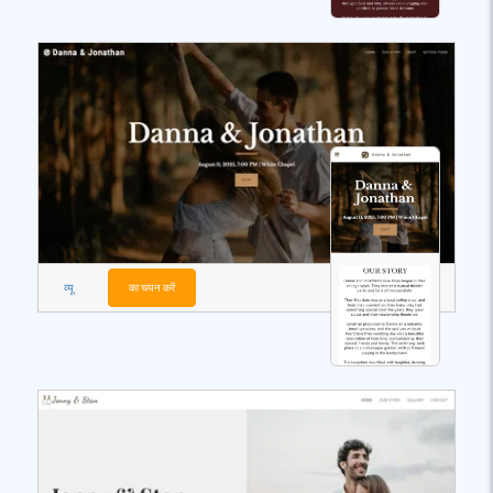
व्यू
का चयन करें