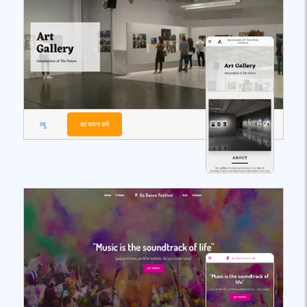
व्यू
का चयन करें