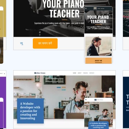
व्यू
का चयन करें