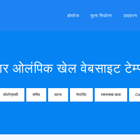
होमपेज
मूल्य निर्धारण
उदाहरण
र ओलंपिक खेल वेबसाइट टेम्प
फोटोग्राफी
संगीत
घटना
रेस्टोरेंट
रचनात्मक कला
C