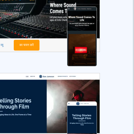
व्यू
का चयन करें