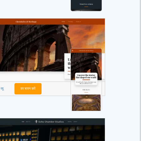
व्यू
का चयन करें