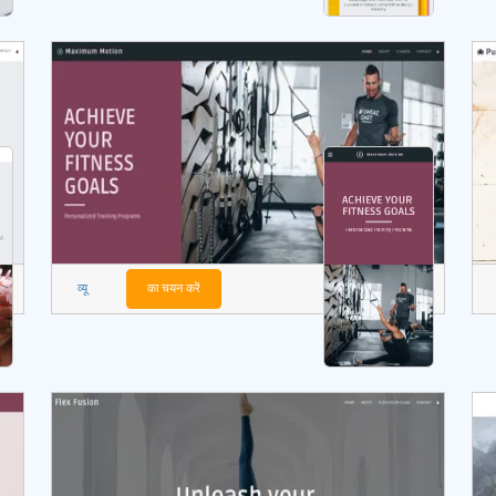
व्यू
का चयन करें