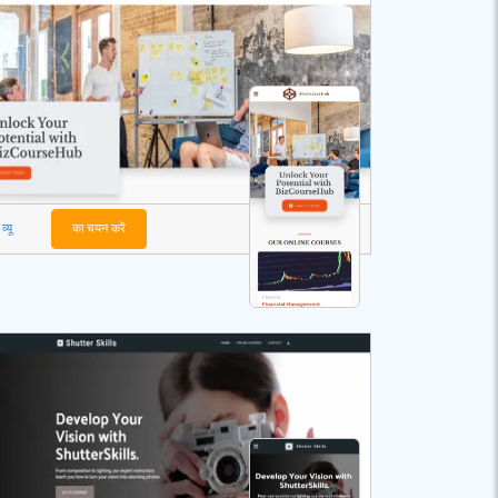
व्यू
का चयन करें