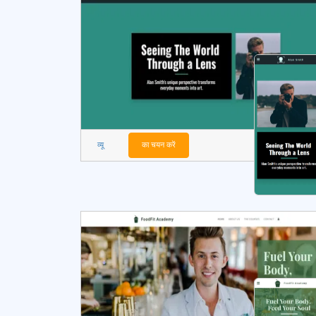
व्यू
का चयन करें