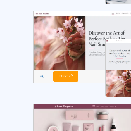
व्यू
का चयन करें