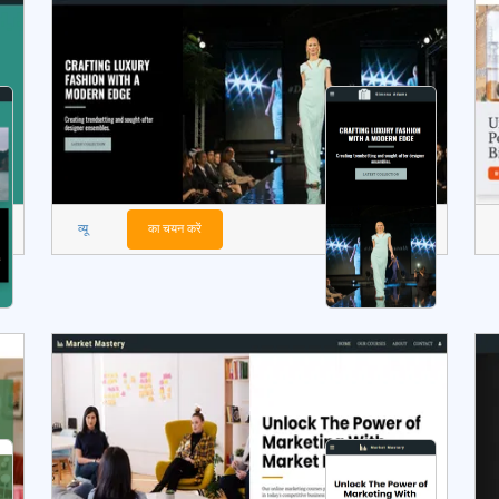
व्यू
का चयन करें