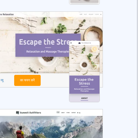
व्यू
का चयन करें