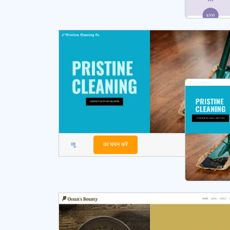
व्यू
का चयन करें