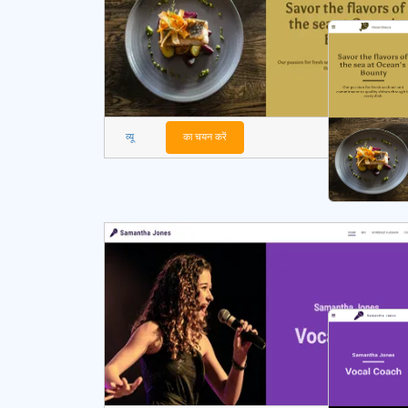
व्यू
का चयन करें