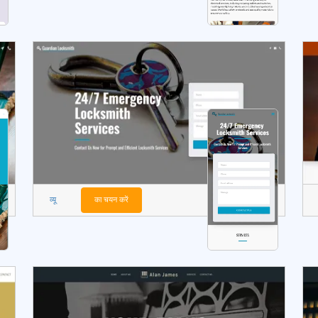
व्यू
का चयन करें