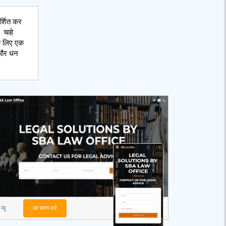
र्शित कर
 चाहे
के लिए एक
य और धन
व्यू
का चयन करें