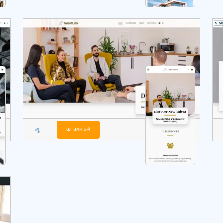
व्यू
का चयन करें