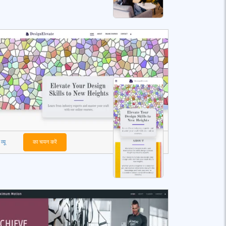
व्यू
का चयन करें