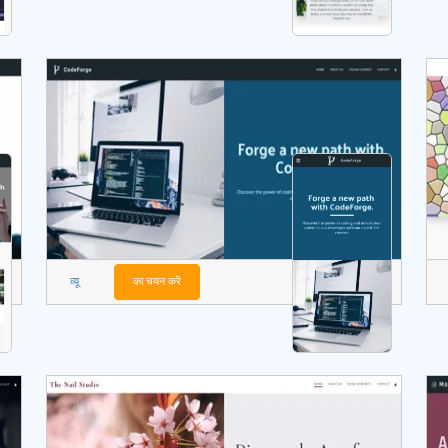
व्यू
का चयन करें