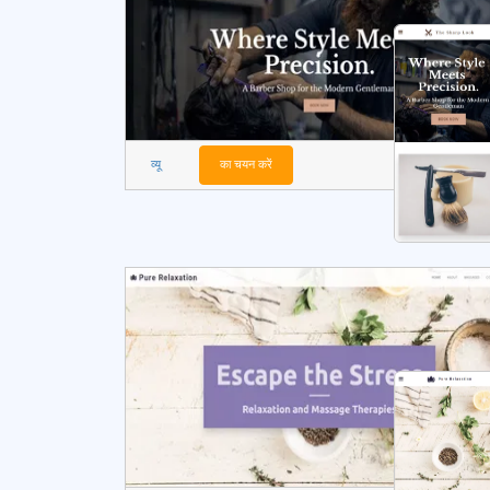
व्यू
का चयन करें