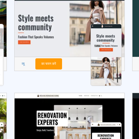
व्यू
का चयन करें