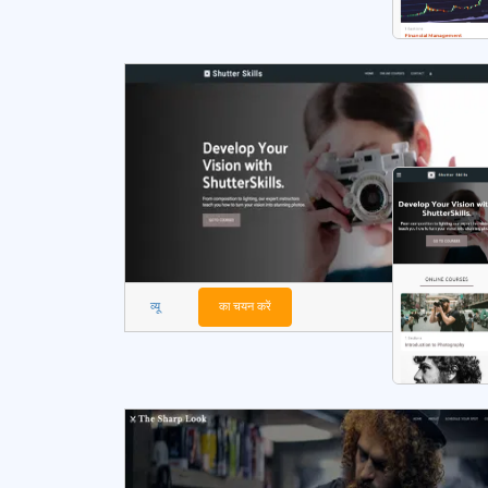
व्यू
का चयन करें