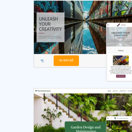
व्यू
का चयन करें