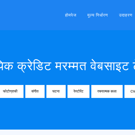
होमपेज
मूल्य निर्धारण
उदाहरण
िक क्रेडिट मरम्मत वेबसाइट टे
फोटोग्राफी
संगीत
घटना
रेस्टोरेंट
रचनात्मक कला
C