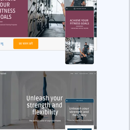
व्यू
का चयन करें