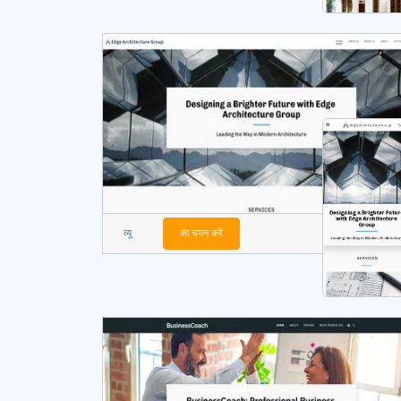
व्यू
का चयन करें