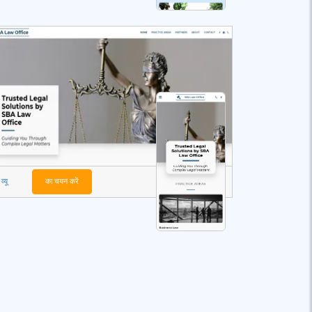
व्यू
का चयन करें