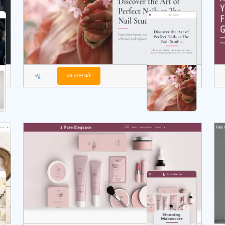
व्यू
का चयन करें