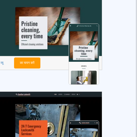
व्यू
का चयन करें