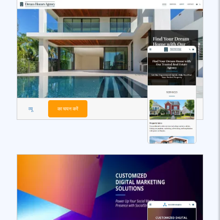
व्यू
का चयन करें