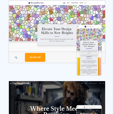
व्यू
का चयन करें