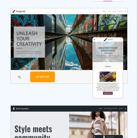
व्यू
का चयन करें