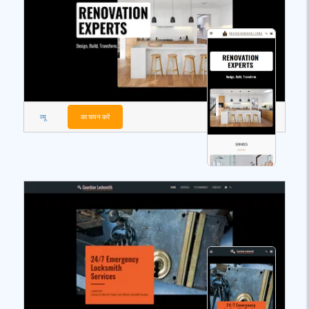
व्यू
का चयन करें