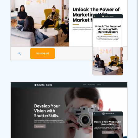
व्यू
का चयन करें