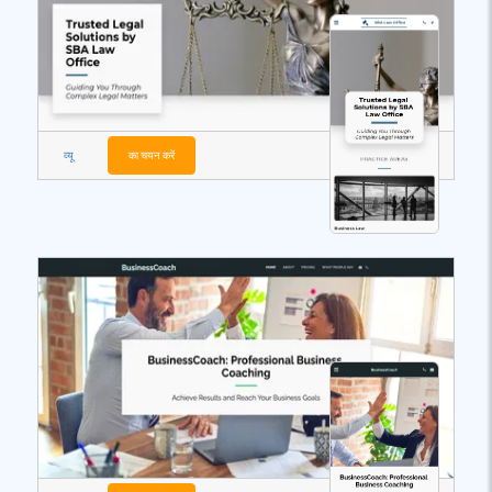
व्यू
का चयन करें