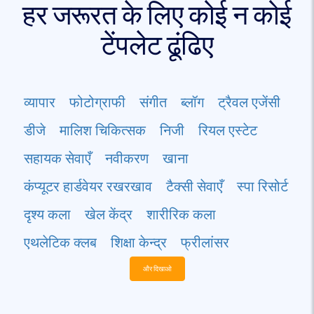
हर जरूरत के लिए कोई न कोई
टेंपलेट ढूंढिए
व्यापार
फोटोग्राफी
संगीत
ब्लॉग
ट्रैवल एजेंसी
डीजे
मालिश चिकित्सक
निजी
रियल एस्टेट
सहायक सेवाएँ
नवीकरण
खाना
कंप्यूटर हार्डवेयर रखरखाव
टैक्सी सेवाएँ
स्पा रिसोर्ट
दृश्य कला
खेल केंद्र
शारीरिक कला
एथलेटिक क्लब
शिक्षा केन्द्र
फ्रीलांसर
और दिखाओ