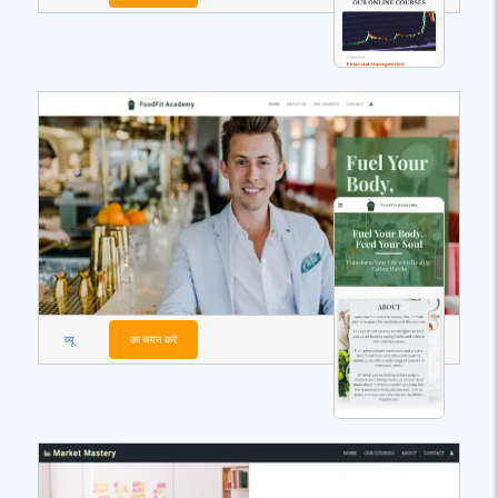
व्यू
का चयन करें