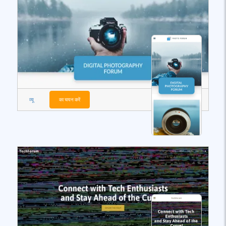
व्यू
का चयन करें