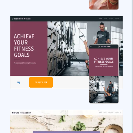
व्यू
का चयन करें