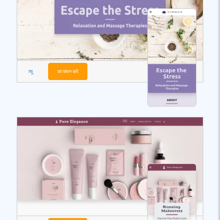
व्यू
का चयन करें