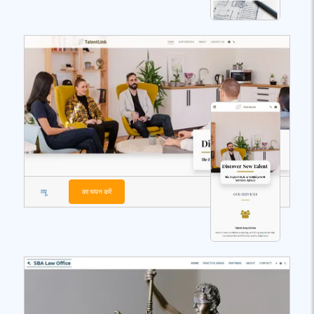
व्यू
का चयन करें