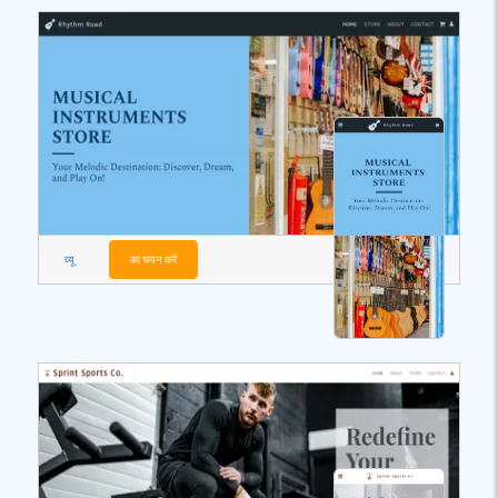
व्यू
का चयन करें