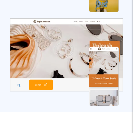
व्यू
का चयन करें