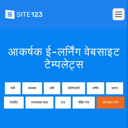
आकर्षक ई-लर्निंग वेबसाइट
टेम्पलेट्स
सभी
व्यवसाय
ब्लॉग
फोटोग्राफी
संगीत
घटना
रेस्टोरेंट
रचनात्मक कला
CV
लैंडिंग पेज
ऑनलाइन स्टोर